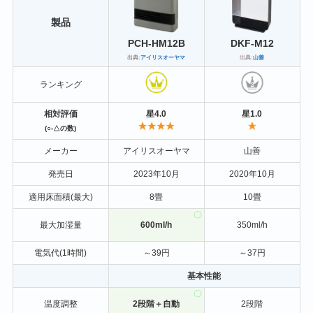
製品
DKF-M12
PCH-HM12B
出典:
山善
出典:
アイリスオーヤマ
ランキング
相対評価
星4.0
星1.0
(○-△の数)
メーカー
アイリスオーヤマ
山善
発売日
2023年10月
2020年10月
適用床面積(最大)
8畳
10畳
最大加湿量
600ml/h
350ml/h
電気代(1時間)
～39円
～37円
基本性能
温度調整
2段階＋自動
2段階