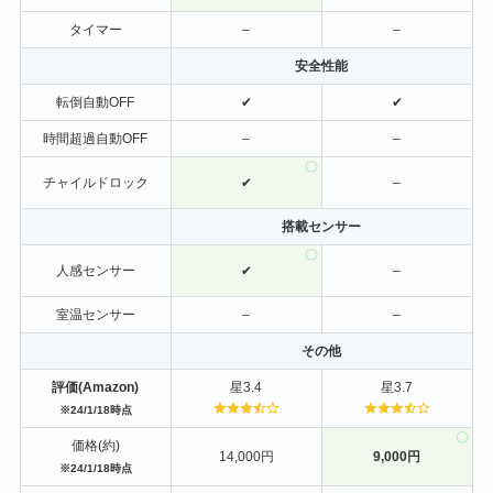
タイマー
–
–
安全性能
転倒自動OFF
✔
✔
時間超過自動OFF
–
–
チャイルドロック
✔
–
搭載センサー
人感センサー
✔
–
室温センサー
–
–
その他
評価(Amazon)
星3.4
星3.7
※24/1/18時点
価格(約)
14,000円
9,000円
※24/1/18時点