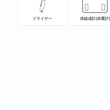
ドライヤー
体組成計(体重計)