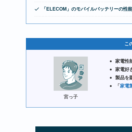
「
ELECOM
」のモバイルバッテリーの性
こ
家電性
家電好
製品を
「
家電
宮っ子