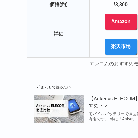
価格(約)
\3,300
Amazon
詳細
楽天市場
エレコムのおすすめモ
あわせて読みたい
【Anker vs E
すめ？＞
モバイルバッテリーで高品質
有名です。 特に「Anke