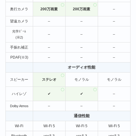
奥行カメラ
200万画素
200万画素
–
望遠カメラ
–
–
–
光学ｽﾞｰﾑ
–
–
–
(※2)
手振れ補正
–
–
–
PDAF(※3)
–
–
–
オーディオ性能
スピーカー
ステレオ
モノラル
モノラル
ハイレゾ
✔
✔
–
–
–
–
Dolby Atmos
通信性能
Wi-Fi
Wi-Fi 5
Wi-Fi 5
Wi-Fi 5
Bluetooth
ver.5.3
ver.5.3
ver.5.3