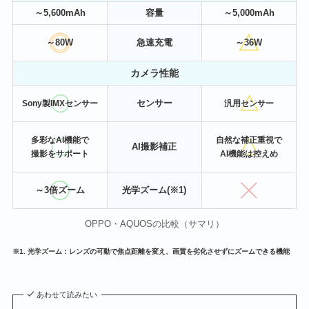
～5,600mAh
容量
～5,000mAh
～80W
急速充電
～36W
カメラ性能
センサー
Sony製IMXセンサー
汎用センサー
多彩なAI機能で
自然な補正重視で
AI撮影補正
撮影をサポート
AI機能は控えめ
～3倍ズーム
光学ズーム(※1)
OPPO・AQUOSの比較（サマリ）
※1. 光学ズーム：レンズの可動で焦点距離を変え、画質を劣化させずにズームできる機能
あわせて読みたい