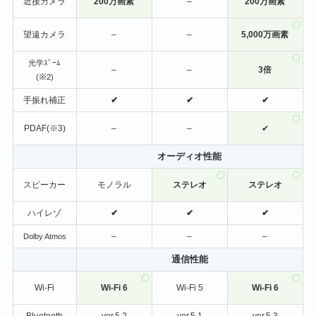
近接カメラ
200万画素
–
200万画素
望遠カメラ
–
–
5,000万画素
光学ｽﾞｰﾑ
–
–
3倍
(※2)
手振れ補正
✔
✔
✔
PDAF(※3)
–
–
✔
オーディオ性能
スピーカー
モノラル
ステレオ
ステレオ
ハイレゾ
✔
✔
✔
–
–
–
Dolby Atmos
通信性能
Wi-Fi
Wi-Fi 6
Wi-Fi 5
Wi-Fi 6
Bluetooth
ver.5.2
ver.5.1
ver.5.3