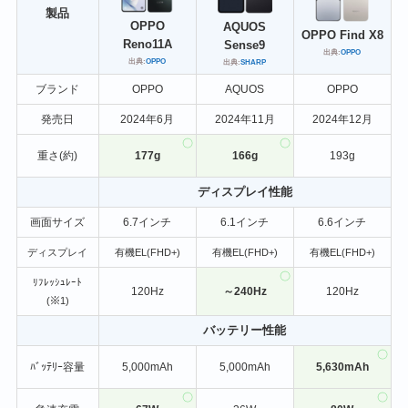
製品
OPPO
AQUOS
OPPO Find X8
Reno11A
Sense9
出典:
OPPO
出典:
OPPO
出典:
SHARP
ブランド
OPPO
AQUOS
OPPO
発売日
2024年6月
2024年11月
2024年12月
重さ(約)
177g
166g
193g
ディスプレイ性能
画面サイズ
6.7インチ
6.1インチ
6.6インチ
ディスプレイ
有機EL(FHD+)
有機EL(FHD+)
有機EL(FHD+)
ﾘﾌﾚｯｼｭﾚｰﾄ
120Hz
～240Hz
120Hz
(※1)
バッテリー性能
ﾊﾞｯﾃﾘｰ容量
5,000mAh
5,000mAh
5,630mAh