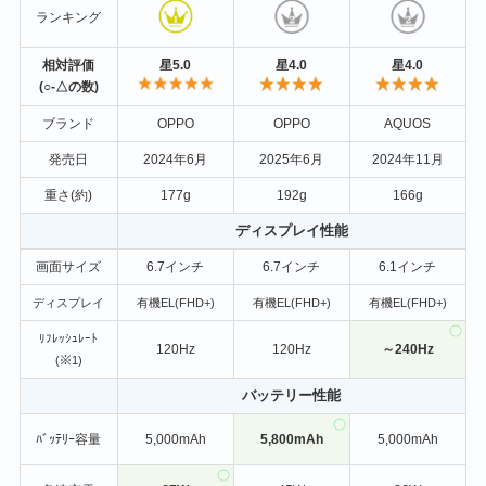
ランキング
相対評価
星5.0
星4.0
星4.0
(○-△の数)
ブランド
OPPO
OPPO
AQUOS
発売日
2024年6月
2025年6月
2024年11月
重さ(約)
177g
192g
166g
ディスプレイ性能
画面サイズ
6.7インチ
6.7インチ
6.1インチ
ディスプレイ
有機EL(FHD+)
有機EL(FHD+)
有機EL(FHD+)
ﾘﾌﾚｯｼｭﾚｰﾄ
120Hz
120Hz
～240Hz
(※1)
バッテリー性能
ﾊﾞｯﾃﾘｰ容量
5,000mAh
5,800mAh
5,000mAh