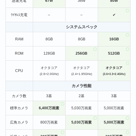
急速充電
67W
36W
80W
ﾜｲﾔﾚｽ充電
–
–
✔
システムスペック
RAM
8GB
8GB
16GB
ROM
128GB
256GB
512GB
オクタコア
オクタコア
オクタコア
CPU
(2.6+2.0GHz)
(2.4+1.95GHz)
(3.6+3.3+2.4GHz)
カメラ性能
カメラ数
3基
2基
3基
標準カメラ
6,400万画素
5,030万画素
5,000万画素
広角カメラ
800万画素
5,030万画素
5,000万画素