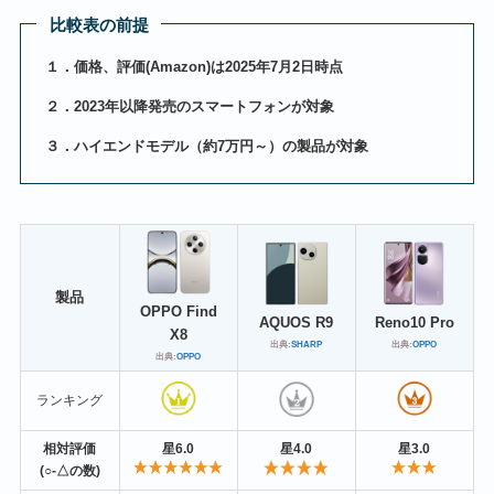
比較表の前提
１．価格、評価(Amazon)は2025年7月2日時点
２．2023年以降発売のスマートフォンが対象
３．ハイエンドモデル（約7万円～）の製品が対象
製品
OPPO Find
AQUOS R9
Reno10 Pro
X8
出典:
SHARP
出典:
OPPO
出典:
OPPO
ランキング
相対評価
星6.0
星4.0
星3.0
(○-△の数)