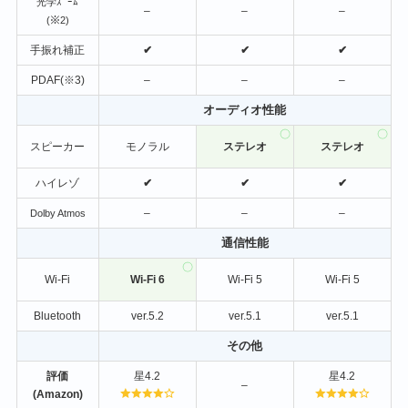
光学ｽﾞｰﾑ
–
–
–
(※2)
手振れ補正
✔
✔
✔
PDAF(※3)
–
–
–
オーディオ性能
スピーカー
モノラル
ステレオ
ステレオ
ハイレゾ
✔
✔
✔
–
–
–
Dolby Atmos
通信性能
Wi-Fi
Wi-Fi 6
Wi-Fi 5
Wi-Fi 5
Bluetooth
ver.5.2
ver.5.1
ver.5.1
その他
評価
星4.2
星4.2
–
(Amazon)