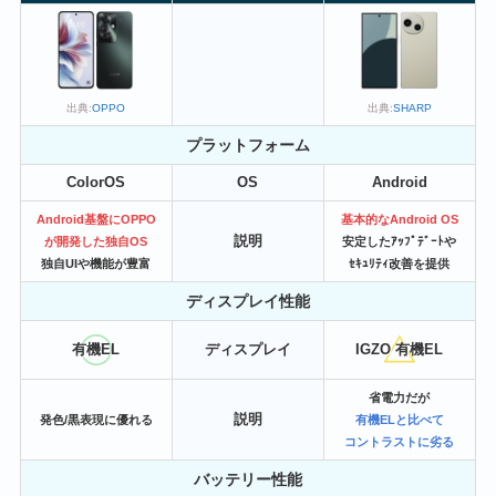
出典:
SHARP
出典:
OPPO
プラットフォーム
ColorOS
OS
Android
Android基盤にOPPO
基本的なAndroid OS
説明
が開発した独自OS
安定したｱｯﾌﾟﾃﾞｰﾄや
独自UIや機能が豊富
ｾｷｭﾘﾃｨ改善を提供
ディスプレイ性能
有機EL
ディスプレイ
IGZO 有機EL
省電力だが
説明
発色/黒表現に優れる
有機ELと比べて
コントラストに劣る
バッテリー性能