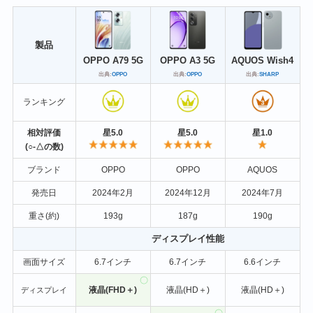
製品
OPPO A79 5G
OPPO A3 5G
AQUOS
Wish4
出典:
OPPO
出典:
OPPO
出典:
SHARP
ランキング
相対評価
星5.0
星5.0
星1.0
(○-△の数)
ブランド
OPPO
OPPO
AQUOS
発売日
2024年2月
2024年12月
2024年7月
重さ(約)
193g
187g
190g
ディスプレイ性能
画面サイズ
6.7インチ
6.7インチ
6.6インチ
液晶(FHD＋)
液晶(HD＋)
液晶(HD＋)
ディスプレイ