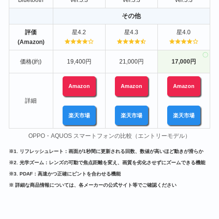
その他
評価
星4.2
星4.3
星4.0
(Amazon)
価格(約)
19,400円
21,000円
17,000円
Amazon
Amazon
Amazon
詳細
楽天市場
楽天市場
楽天市場
OPPO・AQUOS スマートフォンの比較（エントリーモデル）
※1. リフレッシュレート：画面が1秒間に更新される回数、数値が高いほど動きが滑らか
※2. 光学ズーム：レンズの可動で焦点距離を変え、画質を劣化させずにズームできる機能
※3. PDAF：高速かつ正確にピントを合わせる機能
※ 詳細な商品情報については、各メーカーの公式サイト等でご確認ください