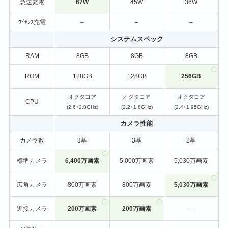
急速充電
67W
45W
36W
ﾜｲﾔﾚｽ充電
–
–
–
システムスペック
RAM
8GB
8GB
8GB
ROM
128GB
128GB
256GB
オクタコア
オクタコア
オクタコア
CPU
(2.6+2.0GHz)
(2.2+1.8GHz)
(2.4+1.95GHz)
カメラ性能
カメラ数
3基
3基
2基
標準カメラ
6,400万画素
5,000万画素
5,030万画素
広角カメラ
800万画素
800万画素
5,030万画素
近接カメラ
200万画素
200万画素
–