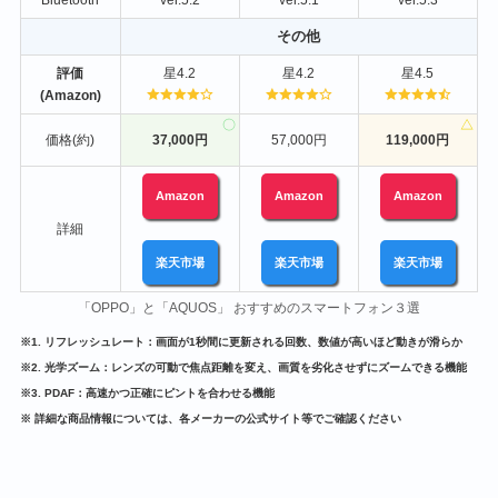
その他
評価
星4.2
星4.2
星4.5
(Amazon)
価格(約)
37,000円
57,000円
119,000円
Amazon
Amazon
Amazon
詳細
楽天市場
楽天市場
楽天市場
「OPPO」と「AQUOS」 おすすめのスマートフォン３選
※1. リフレッシュレート：画面が1秒間に更新される回数、数値が高いほど動きが滑らか
※2. 光学ズーム：レンズの可動で焦点距離を変え、画質を劣化させずにズームできる機能
※3. PDAF：高速かつ正確にピントを合わせる機能
※ 詳細な商品情報については、各メーカーの公式サイト等でご確認ください