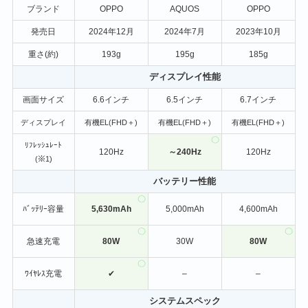
ブランド
OPPO
AQUOS
OPPO
発売日
2024年12月
2024年7月
2023年10月
重さ(約)
193g
195g
185g
ディスプレイ性能
画面サイズ
6.6インチ
6.5インチ
6.7インチ
ディスプレイ
有機EL(FHD＋)
有機EL(FHD＋)
有機EL(FHD＋)
ﾘﾌﾚｯｼｭﾚｰﾄ
120Hz
～240Hz
120Hz
(※1)
バッテリー性能
ﾊﾞｯﾃﾘｰ容量
5,630mAh
5,000mAh
4,600mAh
急速充電
80W
30W
80W
ﾜｲﾔﾚｽ充電
✔
–
–
システムスペック