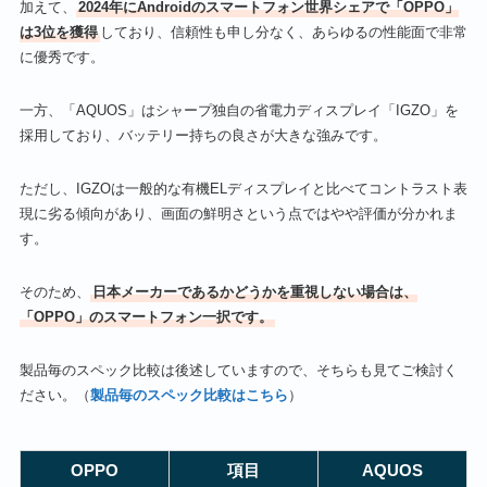
加えて、
2024年にAndroidのスマートフォン世界シェアで「OPPO」
は3位を獲得
しており、信頼性も申し分なく、あらゆるの性能面で非常
に優秀です。
一方、「AQUOS」はシャープ独自の省電力ディスプレイ「IGZO」を
採用しており、バッテリー持ちの良さが大きな強みです。
ただし、IGZOは一般的な有機ELディスプレイと比べてコントラスト表
現に劣る傾向があり、画面の鮮明さという点ではやや評価が分かれま
す。
そのため、
日本メーカーであるかどうかを重視しない場合は、
「OPPO」のスマートフォン一択です。
製品毎のスペック比較は後述していますので、そちらも見てご検討く
ださい。（
製品毎のスペック比較はこちら
）
OPPO
項目
AQUOS