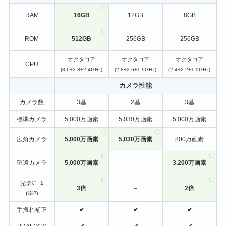
RAM
16GB
12GB
8GB
ROM
512GB
256GB
256GB
オクタコア
オクタコア
オクタコア
CPU
(3.6+3.3+2.4GHz)
(2.8+2.6+1.9GHz)
(2.4+2.2+1.9GHz)
カメラ性能
カメラ数
3基
2基
3基
標準カメラ
5,000万画素
5,030万画素
5,000万画素
広角カメラ
5,000万画素
5,030万画素
800万画素
望遠カメラ
5,000万画素
–
3,200万画素
光学ｽﾞｰﾑ
3倍
–
2倍
(※2)
手振れ補正
✔
✔
✔