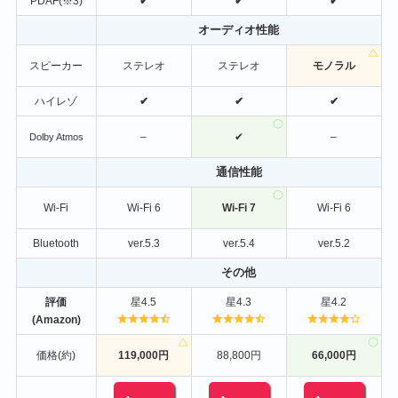
PDAF(※3)
✔
✔
✔
オーディオ性能
スピーカー
ステレオ
ステレオ
モノラル
ハイレゾ
✔
✔
✔
–
✔
–
Dolby Atmos
通信性能
Wi-Fi
Wi-Fi 6
Wi-Fi 7
Wi-Fi 6
Bluetooth
ver.5.3
ver.5.4
ver.5.2
その他
評価
星4.5
星4.3
星4.2
(Amazon)
価格(約)
119,000円
88,800円
66,000円