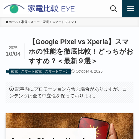
ホーム
家電
スマート家電
スマートフォン
【Google Pixel vs Xperia】スマ
2025
ホの性能を徹底比較！どっちがお
10/04
すすめ？＜最新９選＞
October 4, 2025
家電
スマート家電
スマートフォン
記事内にプロモーションを含む場合がありますが、コ
ンテンツは全て中立性を保っております。