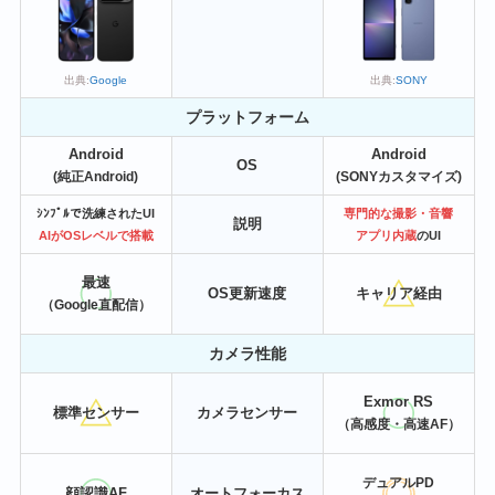
出典:
SONY
出典:
Google
プラットフォーム
Android
Android
OS
(純正Android)
(SONYカスタマイズ)
ｼﾝﾌﾟﾙで洗練されたUI
専門的な撮影・音響
説明
AIがOSレベルで搭載
アプリ内蔵
のUI
最速
OS更新速度
キャリア経由
（Google直配信）
カメラ性能
Exmor RS
標準センサー
カメラセンサー
（高感度・高速AF）
デュアルPD
顔認識AF
オートフォーカス