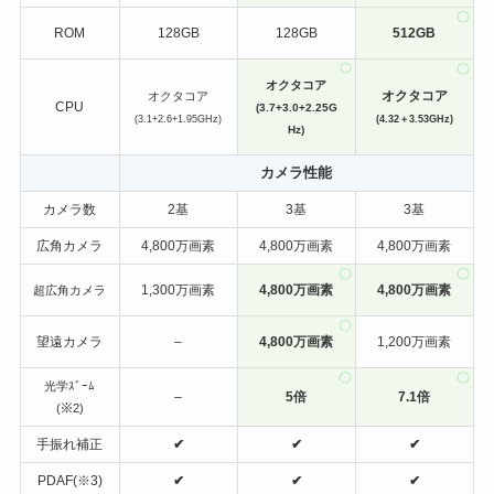
ROM
128GB
128GB
512GB
オクタコア
オクタコア
オクタコア
CPU
(3.7+3.0+2.25G
(3.1+2.6+1.95GHz)
(4.32＋3.53GHz)
Hz)
カメラ性能
カメラ数
2基
3基
3基
広角カメラ
4,800万画素
4,800万画素
4,800万画素
1,300万画素
4,800万画素
4,800万画素
超広角カメラ
望遠カメラ
–
4,800万画素
1,200万画素
光学ｽﾞｰﾑ
–
5倍
7.1倍
(※2)
手振れ補正
✔
✔
✔
PDAF(※3)
✔
✔
✔