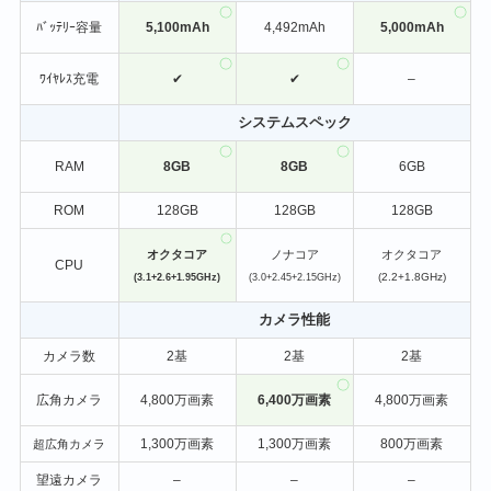
ﾊﾞｯﾃﾘｰ容量
5,100mAh
4,492mAh
5,000mAh
ﾜｲﾔﾚｽ充電
✔
✔
–
システムスペック
RAM
8GB
8GB
6GB
ROM
128GB
128GB
128GB
オクタコア
ノナコア
オクタコア
CPU
(2.2+1.8GHz)
(3.1+2.6+1.95GHz)
(3.0+2.45+2.15GHz)
カメラ性能
カメラ数
2基
2基
2基
広角カメラ
4,800万画素
6,400万画素
4,800万画素
1,300万画素
1,300万画素
800万画素
超広角カメラ
望遠カメラ
–
–
–