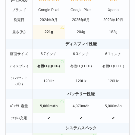
ブランド
Google Pixel
Google Pixel
Xperia
発売日
2024年9月
2025年8月
2023年10月
重さ(約)
221g
204g
182g
ディスプレイ性能
画面サイズ
6.7インチ
6.3インチ
6.1インチ
ディスプレイ
有機EL(QHD+)
有機EL(FHD+)
有機EL(FHD+)
ﾘﾌﾚｯｼｭﾚｰﾄ
120Hz
120Hz
120Hz
(※1)
バッテリー性能
ﾊﾞｯﾃﾘｰ容量
5,060mAh
4,970mAh
5,000mAh
ﾜｲﾔﾚｽ充電
✔
✔
✔
システムスペック