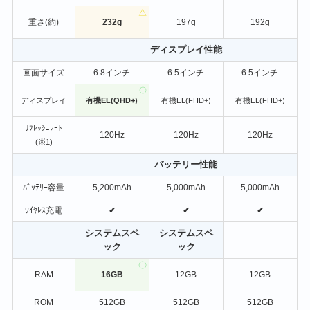
重さ(約)
232g
197g
192g
ディスプレイ性能
画面サイズ
6.8インチ
6.5インチ
6.5インチ
ディスプレイ
有機EL(QHD+)
有機EL(FHD+)
有機EL(FHD+)
ﾘﾌﾚｯｼｭﾚｰﾄ
120Hz
120Hz
120Hz
(※1)
バッテリー性能
ﾊﾞｯﾃﾘｰ容量
5,200mAh
5,000mAh
5,000mAh
ﾜｲﾔﾚｽ充電
✔
✔
✔
システムスペ
システムスペ
ック
ック
RAM
16GB
12GB
12GB
ROM
512GB
512GB
512GB