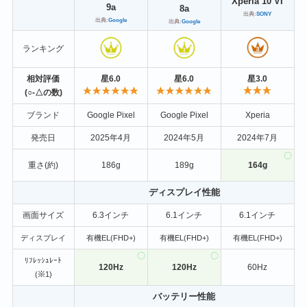
Xperia 10 VI
9a
8a
出典:
SONY
出典:
Google
出典:
Google
ランキング
相対評価
星6.0
星6.0
星3.0
(○-△の数)
ブランド
Google Pixel
Google Pixel
Xperia
発売日
2025年4月
2024年5月
2024年7月
重さ(約)
186g
189g
164g
ディスプレイ性能
画面サイズ
6.3インチ
6.1インチ
6.1インチ
ディスプレイ
有機EL(FHD+)
有機EL(FHD+)
有機EL(FHD+)
ﾘﾌﾚｯｼｭﾚｰﾄ
120Hz
120Hz
60Hz
(※1)
バッテリー性能