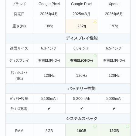
ブランド
Google Pixel
Google Pixel
Xperia
発売日
2025年4月
2025年8月
2025年6月
重さ(約)
186g
232g
197g
ディスプレイ性能
画面サイズ
6.3インチ
6.8インチ
6.5インチ
ディスプレイ
有機EL(FHD+)
有機EL(QHD+)
有機EL(FHD+)
ﾘﾌﾚｯｼｭﾚｰﾄ
120Hz
120Hz
120Hz
(※1)
バッテリー性能
ﾊﾞｯﾃﾘｰ容量
5,100mAh
5,200mAh
5,000mAh
ﾜｲﾔﾚｽ充電
✔
✔
✔
システムスペック
RAM
8GB
16GB
12GB