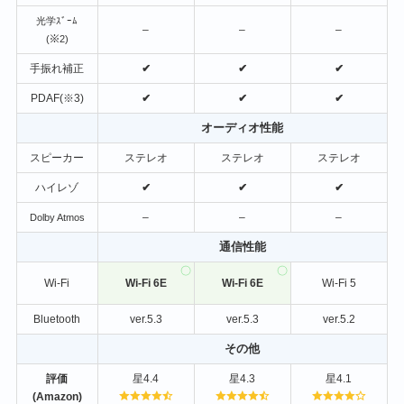
光学ｽﾞｰﾑ
–
–
–
(※2)
手振れ補正
✔
✔
✔
PDAF(※3)
✔
✔
✔
オーディオ性能
スピーカー
ステレオ
ステレオ
ステレオ
ハイレゾ
✔
✔
✔
–
–
–
Dolby Atmos
通信性能
Wi-Fi
Wi-Fi 6E
Wi-Fi 6E
Wi-Fi 5
Bluetooth
ver.5.3
ver.5.3
ver.5.2
その他
評価
星4.4
星4.3
星4.1
(Amazon)