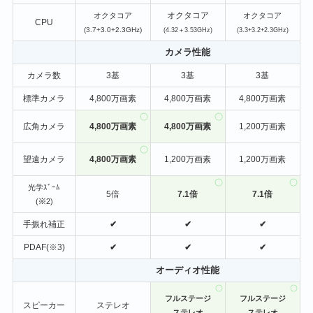
オクタコア
オクタコア
オクタコア
CPU
(3.7+3.0+2.3GHz)
(4.32＋3.53GHz)
(3.3+3.2+2.3GHz)
カメラ性能
カメラ数
3基
3基
3基
標準カメラ
4,800万画素
4,800万画素
4,800万画素
広角カメラ
4,800万画素
4,800万画素
1,200万画素
望遠カメラ
4,800万画素
1,200万画素
1,200万画素
光学ｽﾞｰﾑ
5倍
7.1倍
7.1倍
(※2)
手振れ補正
✔
✔
✔
PDAF(※3)
✔
✔
✔
オーディオ性能
フルステージ
フルステージ
スピーカー
ステレオ
ステレオ
ステレオ