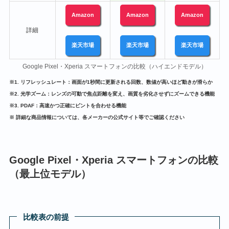
Amazon
Amazon
Amazon
詳細
楽天市場
楽天市場
楽天市場
Google Pixel・Xperia スマートフォンの比較（ハイエンドモデル）
※1. リフレッシュレート：画面が1秒間に更新される回数、数値が高いほど動きが滑らか
※2. 光学ズーム：レンズの可動で焦点距離を変え、画質を劣化させずにズームできる機能
※3. PDAF：高速かつ正確にピントを合わせる機能
※ 詳細な商品情報については、各メーカーの公式サイト等でご確認ください
Google Pixel・Xperia スマートフォンの比較
（最上位モデル）
比較表の前提