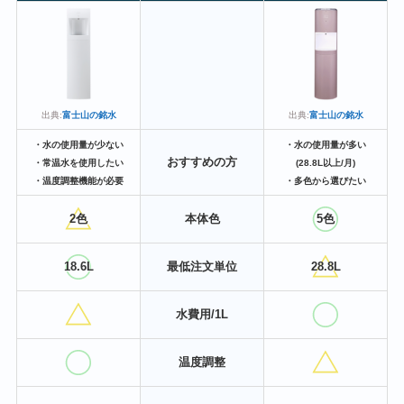
出典:
富士山の銘水
出典:
富士山の銘水
・水の使用量が少ない
・水の使用量が多い
おすすめの方
・常温水を使用したい
(28.8L以上/月)
・温度調整機能が必要
・多色から選びたい
2色
本体色
5色
18.6L
最低注文単位
28.8L
水費用/1L
温度調整