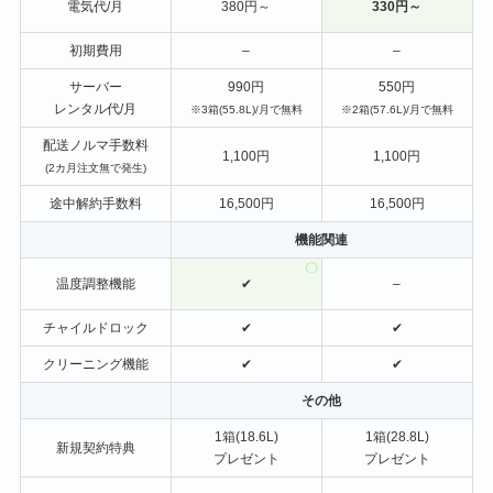
電気代/月
380円～
330円～
初期費用
–
–
サーバー
990円
550円
レンタル代/月
※3箱(55.8L)/月で無料
※2箱(57.6L)/月で無料
配送ノルマ手数料
1,100円
1,100円
(2カ月注文無で発生)
途中解約手数料
16,500円
16,500円
機能関連
温度調整機能
✔
–
チャイルドロック
✔
✔
クリーニング機能
✔
✔
その他
1箱(18.6L)
1箱(28.8L)
新規契約特典
プレゼント
プレゼント