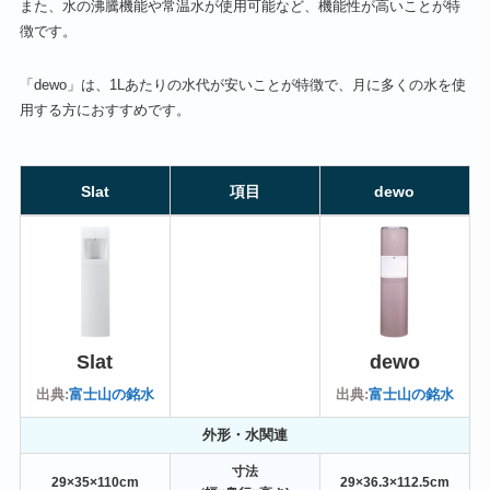
また、水の沸騰機能や常温水が使用可能など、機能性が高いことが特
徴です。
「dewo」は、1Lあたりの水代が安いことが特徴で、月に多くの水を使
用する方におすすめです。
Slat
項目
dewo
Slat
dewo
出典:
富士山の銘水
出典:
富士山の銘水
外形・水関連
寸法
29×35×110cm
29×36.3×112.5cm