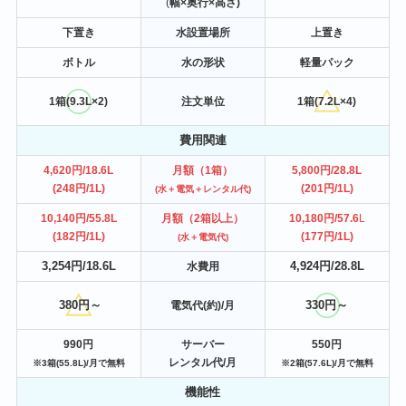
(
幅×奥行×高さ)
下置き
水設置場所
上置き
ボトル
水の形状
軽量パック
1箱(9.3L×2)
注文単位
1箱(7.2L×4)
費用関連
4,620円/18.6L
月額（1箱）
5,800円
/28.8L
(248円/1L)
(201円/1L)
(水＋電気＋レンタル代)
10,140円/55.8L
月額（2箱以上）
10,180円/57.6
L
(182円/1L)
(177円/1L)
(水＋電気代)
3,254円/18.6L
4,924円/28.8L
水費用
380円～
330円～
電気代(約)/月
990円
サーバー
550円
レンタル代
/月
※3箱(55.8L)/月で無料
※2箱(57.6L)/月で無料
機能性