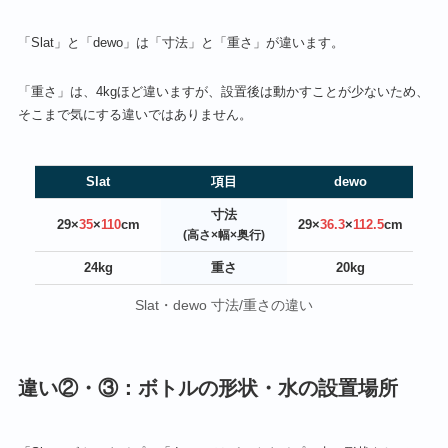
「Slat」と「dewo」は「寸法」と「重さ」が違います。
「重さ」は、4kgほど違いますが、設置後は動かすことが少ないため、
そこまで気にする違いではありません。
Slat
項目
dewo
寸法
29×
35
×
110
cm
29×
36.3
×
112.5
cm
(高さ×幅×奥行)
24kg
重さ
20kg
Slat・dewo 寸法/重さの違い
違い②・③：ボトルの形状・水の設置場所