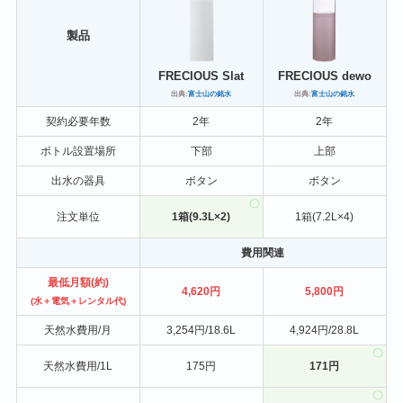
製品
FRECIOUS Slat
FRECIOUS dewo
出典:
富士山の銘水
出典:
富士山の銘水
契約必要年数
2年
2年
ボトル設置場所
下部
上部
出水の器具
ボタン
ボタン
注文単位
1箱(9.3L×2)
1箱(7.2L×4)
費用関連
最低月額(約)
4,620円
5,800円
(水＋電気＋レンタル代)
天然水費用/月
3,254円/18.6L
4,924円/28.8L
天然水費用/1L
175円
171円