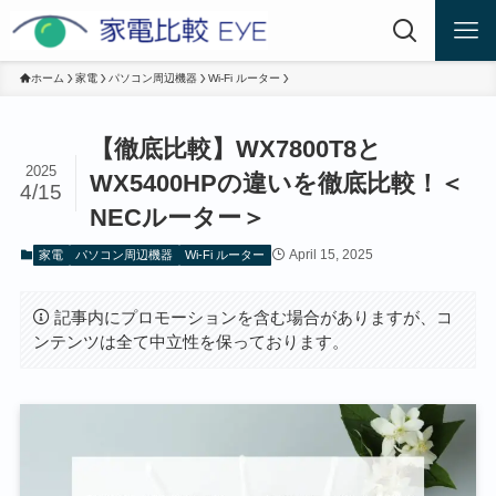
ホーム
家電
パソコン周辺機器
Wi-Fi ルーター
【徹底比較】WX7800T8と
2025
WX5400HPの違いを徹底比較！＜
4/15
NECルーター＞
April 15, 2025
家電
パソコン周辺機器
Wi-Fi ルーター
記事内にプロモーションを含む場合がありますが、コ
ンテンツは全て中立性を保っております。