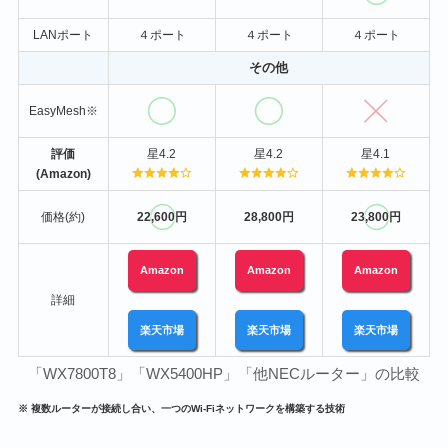
LANポート
４ポート
４ポート
４ポート
その他
EasyMesh※
評価
星4.2
星4.2
星4.1
(Amazon)
価格(約)
22,600円
28,800円
23,800円
Amazon
Amazon
Amazon
詳細
楽天市場
楽天市場
楽天市場
「WX7800T8」「WX5400HP」「他NECルーター」の比較
※ 複数ルーターが接続し合い、一つのWi-Fiネットワークを構築する技術