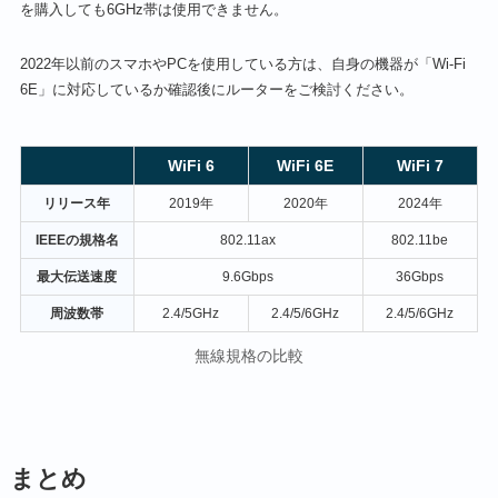
を購入しても6GHz帯は使用できません。
2022年以前のスマホやPCを使用している方は、自身の機器が「Wi-Fi
6E」に対応しているか確認後にルーターをご検討ください。
WiFi 6
WiFi 6E
WiFi 7
リリース年
2019年
2020年
2024年
IEEEの規格名
802.11ax
802.11be
最大伝送速度
9.6Gbps
36Gbps
周波数帯
2.4/5GHz
2.4/5/6GHz
2.4/5/6GHz
無線規格の比較
まとめ