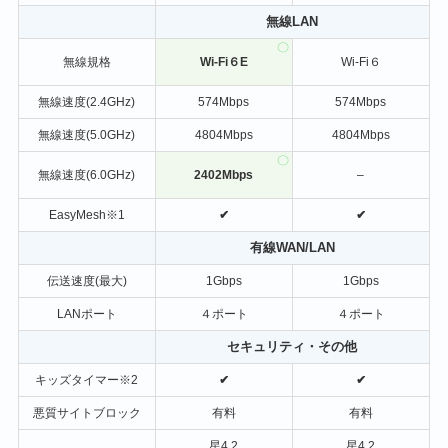
無線LAN
無線規格
Wi-Fi６E
Wi-Fi６
無線速度(2.4GHz)
574Mbps
574Mbps
無線速度(5.0GHz)
4804Mbps
4804Mbps
無線速度(6.0GHz)
2402Mbps
–
EasyMesh※1
✔
✔
有線WAN/LAN
伝送速度(最大)
1Gbps
1Gbps
LANポート
４ポート
４ポート
セキュリティ・その他
キッズタイマー※2
✔
✔
悪質サイトブロック
有料
有料
星4.2
星4.2