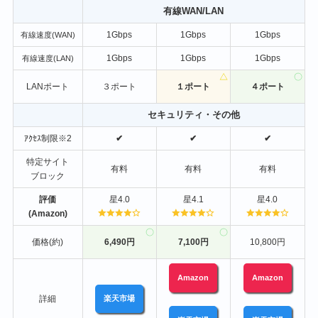
有線WAN/LAN
1Gbps
1Gbps
1Gbps
有線速度(WAN)
1Gbps
1Gbps
1Gbps
有線速度(LAN)
LANポート
３ポート
１ポート
４ポート
セキュリティ・その他
ｱｸｾｽ制限※2
✔
✔
✔
特定サイト
有料
有料
有料
ブロック
評価
星4.0
星4.1
星4.0
(Amazon)
価格(約)
6,490円
7,100円
10,800円
Amazon
Amazon
詳細
楽天市場