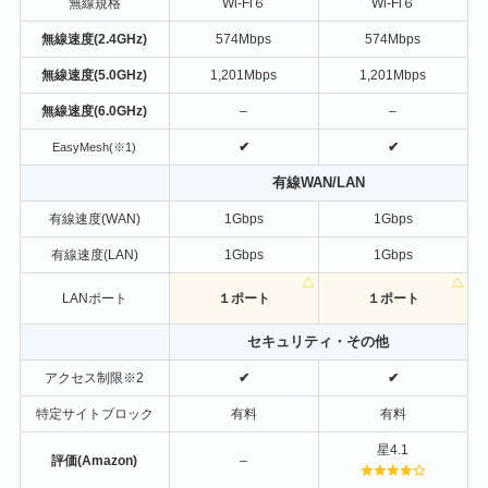
無線規格
Wi-Fi６
Wi-Fi６
無線速度(2.4GHz)
574Mbps
574Mbps
無線速度(5.0GHz)
1,201Mbps
1,201Mbps
無線速度(6.0GHz)
–
–
✔
✔
EasyMesh(※1)
有線WAN/LAN
有線速度(WAN)
1Gbps
1Gbps
有線速度(LAN)
1Gbps
1Gbps
LANポート
１ポート
１ポート
セキュリティ・その他
アクセス制限※2
✔
✔
特定サイトブロック
有料
有料
星4.1
評価
(Amazon)
–