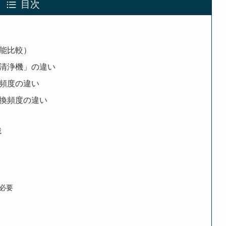
目次
（性能比較）
空気清浄機」の違い
入れ頻度の違い
品交換頻度の違い
載
必要