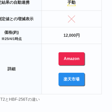
定結果の自動連携
手動
測定値との増減表示
価格(約)
12,000円
※25/4/1時点
Amazon
詳細
楽天市場
08T2とHBF-256Tの違い