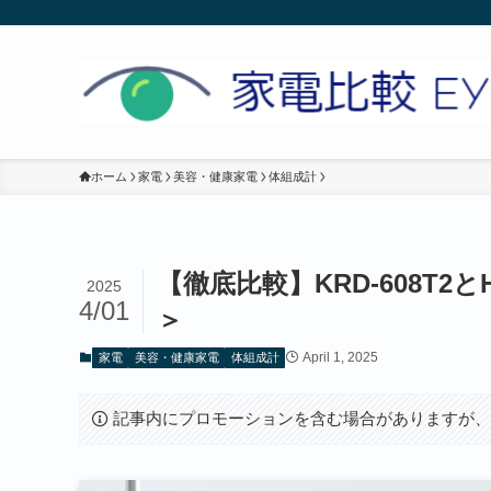
ホーム
家電
美容・健康家電
体組成計
【徹底比較】KRD-608T2
2025
4/01
＞
April 1, 2025
家電
美容・健康家電
体組成計
記事内にプロモーションを含む場合がありますが