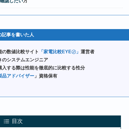
確認したい
方
の記事を書いた人
能の数値比較サイト
「家電比較EYE㋱」
運営者
きのシステムエンジニア
購入する際は性能を徹底的に比較する性分
製品アドバイザー
」資格保有
目次