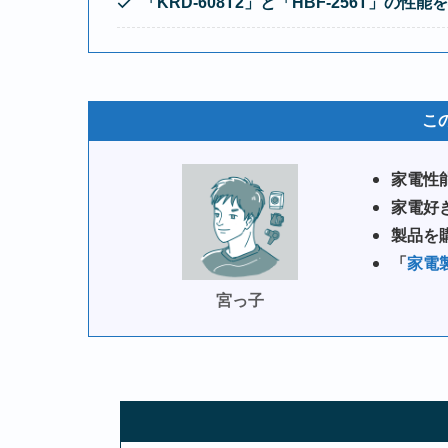
「
KRD-608T2
」と
「
HBF-256T
」
の性能を
こ
家電性
家電好
製品を
「
家電
宮っ子