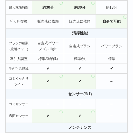
約30分
約30分
約13分
最大稼働時間
ﾊﾞｯﾃﾘｰ交換
販売店に依頼
販売店に依頼
自身で可能
清掃性能
自走式パワー
ブラシの種類
自走式ブラシ
パワーブラシ
ノズル light
(吸引パワー)
吸引力調整
標準/強/自動
標準/強
標準
✔
✔
✔
毛がらみ軽減
ゴミくっきり
✔
✔
–
ライト
センサー(※1)
–
–
–
ゴミセンサー
✔
✔
–
床面センサー
メンテナンス