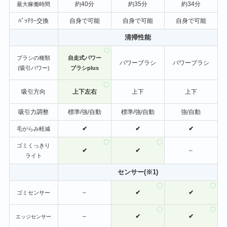
約40分
約35分
約34分
最大稼働時間
ﾊﾞｯﾃﾘｰ交換
自身で可能
自身で可能
自身で可能
清掃性能
ブラシの種類
自走式パワー
パワーブラシ
パワーブラシ
(吸引パワー)
ブラシplus
吸引方向
上下左右
上下
上下
吸引力調整
標準/強/自動
標準/強/自動
強/自動
✔
✔
✔
毛がらみ軽減
ゴミくっきり
✔
✔
–
ライト
センサー(※1)
–
✔
✔
ゴミセンサー
–
✔
✔
エッジセンサー