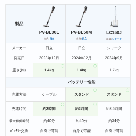
製品
PV-BL50M
PV-BL30L
LC150J
出典:
日立
出典:
日立
出典:
シャーク
メーカー
日立
日立
シャーク
発売日
2023年12月
2024年12月
2024年9月
重さ(約)
1.4kg
1.4kg
1.7kg
バッテリー性能
充電方法
ケーブル
スタンド
スタンド
充電時間
約2時間
約2時間
約3.5時間
約40分
約40分
約34分
最大稼働時間
ﾊﾞｯﾃﾘｰ交換
自身で可能
自身で可能
自身で可能