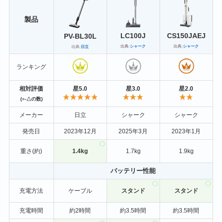
製品
LC100J
CS150JAEJ
PV-BL30L
出典:
シャーク
出典:
シャーク
出典:
日立
ランキング
相対評価
星5.0
星3.0
星2.0
(○-△の数)
メーカー
日立
シャーク
シャーク
発売日
2023年12月
2025年3月
2023年1月
重さ(約)
1.4kg
1.7kg
1.9kg
バッテリー性能
充電方法
ケーブル
スタンド
スタンド
充電時間
約2時間
約3.5時間
約3.5時間