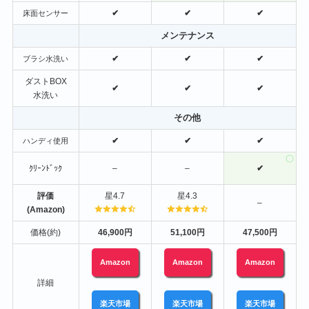
✔
✔
✔
床面センサー
メンテナンス
✔
✔
✔
ブラシ水洗い
ダストBOX
✔
✔
✔
水洗い
その他
✔
✔
✔
ハンディ使用
ｸﾘｰﾝﾄﾞｯｸ
–
–
✔
評価
星4.7
星4.3
–
(Amazon)
価格(約)
46,900円
51,100円
47,500円
Amazon
Amazon
Amazon
詳細
楽天市場
楽天市場
楽天市場