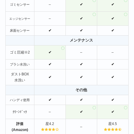
–
✔
✔
ゴミセンサー
–
✔
✔
エッジセンサー
✔
✔
✔
床面センサー
メンテナンス
ゴミ圧縮※2
✔
–
–
✔
✔
✔
ブラシ水洗い
ダストBOX
✔
✔
✔
水洗い
その他
✔
✔
✔
ハンディ使用
ｸﾘｰﾝﾄﾞｯｸ
–
✔
✔
評価
星4.2
星4.5
–
(Amazon)