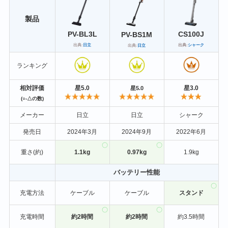
製品
PV-BL3L
CS100J
PV-BS1M
出典:
日立
出典:
シャーク
出典:
日立
ランキング
相対評価
星5.0
星3.0
星5.0
(○-△の数)
メーカー
日立
日立
シャーク
発売日
2024年3月
2024年9月
2022年6月
重さ(約)
1.1kg
0.97kg
1.9kg
バッテリー性能
充電方法
ケーブル
ケーブル
スタンド
充電時間
約2時間
約2時間
約3.5時間