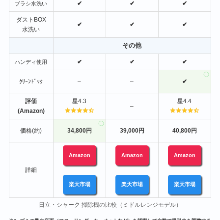
✔
✔
✔
ブラシ水洗い
ダストBOX
✔
✔
✔
水洗い
その他
✔
✔
✔
ハンディ使用
ｸﾘｰﾝﾄﾞｯｸ
–
–
✔
評価
星4.3
星4.4
–
(Amazon)
価格(約)
34,800円
39,000円
40,800円
Amazon
Amazon
Amazon
詳細
楽天市場
楽天市場
楽天市場
日立・シャーク 掃除機の比較（ミドルレンジモデル）