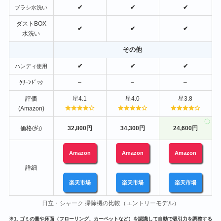
✔
✔
✔
ブラシ水洗い
ダストBOX
✔
✔
✔
水洗い
その他
✔
✔
✔
ハンディ使用
ｸﾘｰﾝﾄﾞｯｸ
–
–
–
評価
星4.1
星4.0
星3.8
(Amazon)
価格(約)
32,800円
34,300円
24,600円
Amazon
Amazon
Amazon
詳細
楽天市場
楽天市場
楽天市場
日立・シャーク 掃除機の比較（エントリーモデル）
※1. ゴミの量や床面（フローリング、カーペットなど）を認識して自動で吸引力を調整する