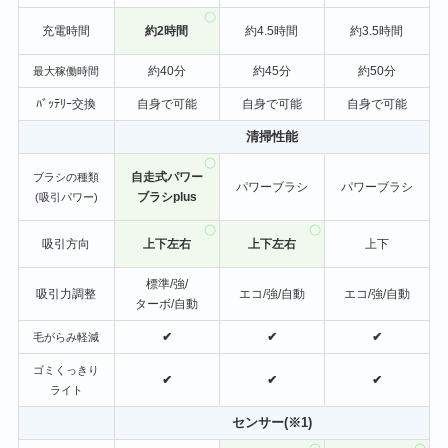
充電時間
約2時間
約4.5時間
約3.5時間
約40分
約45分
約50分
最大稼働時間
ﾊﾞｯﾃﾘｰ交換
自身で可能
自身で可能
自身で可能
清掃性能
自走式パワー
ブラシの種類
パワーブラシ
パワーブラシ
ブラシplus
(吸引パワー)
吸引方向
上下左右
上下左右
上下
標準/強/
吸引力調整
エコ/強/自動
エコ/強/自動
ターボ/自動
✔
✔
✔
毛がらみ軽減
ゴミくっきり
✔
✔
✔
ライト
センサー(※1)