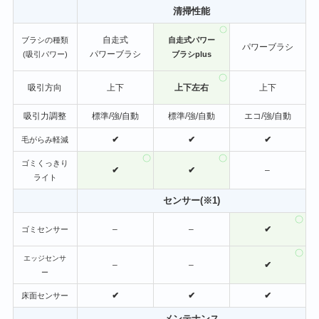
清掃性能
自走式
ブラシの種類
自走式パワー
パワーブラシ
パワーブラシ
(吸引パワー)
ブラシplus
吸引方向
上下
上下左右
上下
吸引力調整
標準/強/自動
標準/強/自動
エコ/強/自動
✔
✔
✔
毛がらみ軽減
ゴミくっきり
✔
✔
–
ライト
センサー(※1)
–
–
✔
ゴミセンサー
エッジセンサ
–
–
✔
ー
✔
✔
✔
床面センサー
メンテナンス