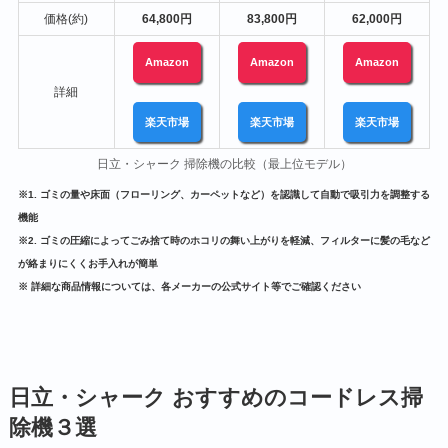
価格(約)
64,800円
83,800円
62,000円
Amazon
Amazon
Amazon
詳細
楽天市場
楽天市場
楽天市場
日立・シャーク 掃除機の比較（最上位モデル）
※1. ゴミの量や床面（フローリング、カーペットなど）を認識して自動で吸引力を調整する
機能
※2. ゴミの圧縮によってごみ捨て時のホコリの舞い上がりを軽減、フィルターに髪の毛など
が絡まりにくくお手入れが簡単
※ 詳細な商品情報については、各メーカーの公式サイト等でご確認ください
日立・シャーク おすすめのコードレス掃
除機３選