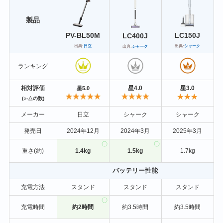
製品
LC150J
PV-BL50M
LC400J
出典:
シャーク
出典:
日立
出典:
シャーク
ランキング
相対評価
星4.0
星3.0
星5.0
(○-△の数)
メーカー
日立
シャーク
シャーク
発売日
2024年12月
2024年3月
2025年3月
重さ(約)
1.4kg
1.5kg
1.7kg
バッテリー性能
充電方法
スタンド
スタンド
スタンド
充電時間
約2時間
約3.5時間
約3.5時間