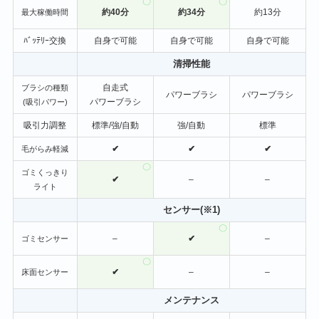
約40分
約34分
約13分
最大稼働時間
ﾊﾞｯﾃﾘｰ交換
自身で可能
自身で可能
自身で可能
清掃性能
自走式
ブラシの種類
パワーブラシ
パワーブラシ
パワーブラシ
(吸引パワー)
吸引力調整
標準/強/自動
強/自動
標準
✔
✔
✔
毛がらみ軽減
ゴミくっきり
✔
–
–
ライト
センサー(※1)
–
✔
–
ゴミセンサー
✔
–
–
床面センサー
メンテナンス