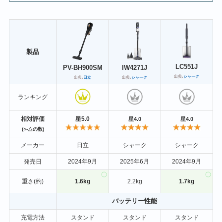
製品
LC551J
PV-BH900SM
IW4271J
出典:
シャーク
出典:
日立
出典:
シャーク
ランキング
相対評価
星5.0
星4.0
星4.0
(○-△の数)
メーカー
日立
シャーク
シャーク
発売日
2024年9月
2025年6月
2024年9月
重さ(約)
1.6kg
2.2kg
1.7kg
バッテリー性能
充電方法
スタンド
スタンド
スタンド