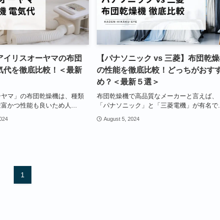
アイリスオーヤマの布団
【パナソニック vs 三菱】布団乾
気代を徹底比較！＜最新
の性能を徹底比較！どっちがおす
め？＜最新５選＞
ーヤマ」の布団乾燥機は、種類
布団乾燥機で高品質なメーカーと言えば、
富かつ性能も良いため人...
「パナソニック」と「三菱電機」が有名で..
2024
August 5, 2024
1